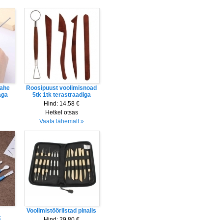
kahe
Roosipuust voolimisnoad
aga
5tk 1tk terastraadiga
Hind:
14.58 €
Hetkel otsas
Vaata lähemalt »
Voolimistööriistad pinalis
k
Hind:
29.80 €