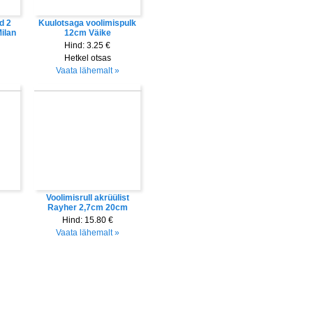
d 2
Kuulotsaga voolimispulk
Milan
12cm Väike
Hind:
3.25 €
Hetkel otsas
Vaata lähemalt »
Voolimisrull akrüülist
Rayher 2,7cm 20cm
Hind:
15.80 €
Vaata lähemalt »