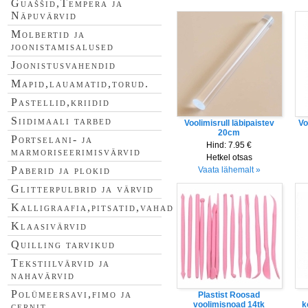
Guaššid,Tempera ja
Näpuvärvid
Molbertid ja
joonistamisalused
Joonistusvahendid
Mapid,lauamatid,torud.
Pastellid,kriidid
Siidimaali tarbed
Voolimisrull läbipaistev
Vo
20cm
Portselani- ja
Hind:
7.95 €
marmoriseerimisvärvid
Hetkel otsas
Paberid ja plokid
Vaata lähemalt »
Glitterpulbrid ja värvid
Kalligraafia,pitsatid,vahad
Klaasivärvid
Quilling tarvikud
Tekstiilvärvid ja
nahavärvid
Polümeersavi,fimo ja
Plastist Roosad
voolimisnoad 14tk
k
cernit.