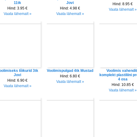
11tk
Jovi
Hind:
8.95 €
Hind:
3.95 €
Hind:
4.98 €
Vaata lähemalt »
Vaata lähemalt »
Vaata lähemalt »
oolimiseks lõikurid 3tk
Voolimispulgad 4tk Mustad
Voolimis vahendi
Jovi
komplekt plastiliini p
Hind:
6.80 €
4 osa
Hind:
6.90 €
Vaata lähemalt »
Hind:
10.85 €
Vaata lähemalt »
Vaata lähemalt »