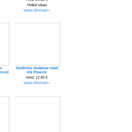
Hetkel otsas
Vaata lähemalt »
te
Voolimise skulptuur noad
ressid
6tk Phoenix
Hind:
12.80 €
Vaata lähemalt »