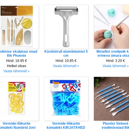
olimise skulptuur noad
Käsitöörull alumiiniumist 5
Metallist voolipulk 
8tk Phoenix
cm
erineva ümara ots
Hind:
18.95 €
Hind:
10.85 €
Hind:
3.20 €
Hetkel otsas
Vaata lähemalt »
Vaata lähemalt »
Vaata lähemalt »
Vormide-lõikurite
Vormide-lõikurite
Plastist Sinised
omplekt Numbrid Jovi
komplekt KIRJATÄHED
voolimisnoad 8t