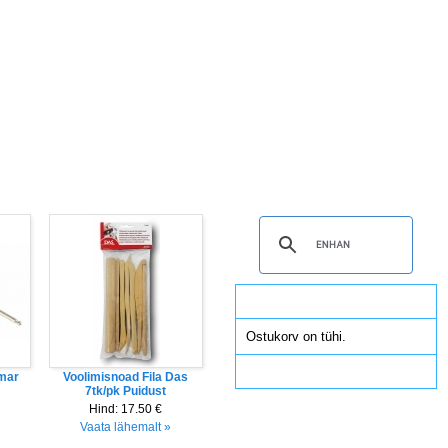
ötuba
Kontaktinfo
Ostuinfo
Ostukorv
Ostukorv
Ostukorv on tühi.
Vaata ostukorvi
Ümar
Voolimisnoad Fila Das
7tk/pk Puidust
Hind:
17.50 €
Vaata lähemalt »