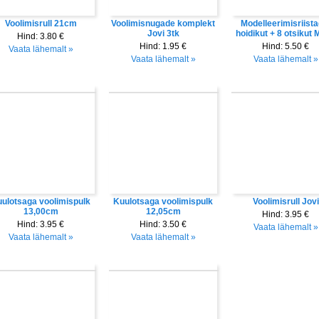
Voolimisrull 21cm
Voolimisnugade komplekt
Modelleerimisriista
Jovi 3tk
hoidikut + 8 otsikut 
Hind:
3.80 €
Hind:
1.95 €
Hind:
5.50 €
Vaata lähemalt »
Vaata lähemalt »
Vaata lähemalt »
ulotsaga voolimispulk
Kuulotsaga voolimispulk
Voolimisrull Jovi
13,00cm
12,05cm
Hind:
3.95 €
Hind:
3.95 €
Hind:
3.50 €
Vaata lähemalt »
Vaata lähemalt »
Vaata lähemalt »