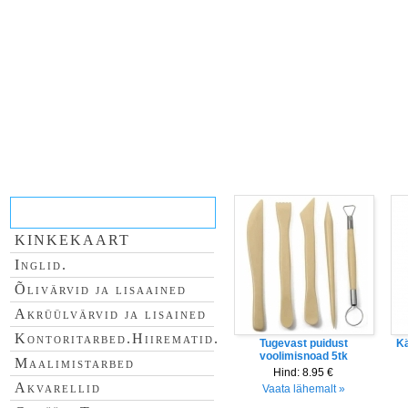
E-pood
KINKEKAART
Inglid.
Õlivärvid ja lisaained
Akrüülvärvid ja lisained
Kontoritarbed.Hiirematid.
Tugevast puidust
Kä
voolimisnoad 5tk
Maalimistarbed
Hind:
8.95 €
Akvarellid
Vaata lähemalt »