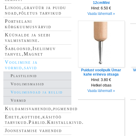
12cmMini
Linool,gravüür ja puidu
Hind:
6.50 €
noad,põletus tarvikud
Vaata lähemalt »
Portselani
kõrgkuumusvärvid
Küünalde ja seebi
valmistamine.
Šabloonid,Iseliimuv
tahvel,Magnet
Voolimine ja
vormid,savid
Puidust voolipulk Ümar
V
kahe erineva otsaga
Plastiliinid
Hind:
3.80 €
Voolimismassid
Hetkel otsas
Vaata lähemalt »
Voolimisnoad ja rullid
Vormid
Kuldamisvahendid,pigmendid
Ehete,kottide,käsitöö
tarvikud.Pärlid.Kristallkivid.
Joonestamise vahendid