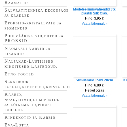
Raamatud
Modeleerimisvahendid 3tk
Salvrätitehnika,decoupage
plastik Silk Clay.
ja kraklee.
Hind:
3.95 €
Epoksiid-kristallvaik ja
Vaata lähemalt »
pigmendid
Poolvääriskivid,ehted ja
PROSSID
Näomaali värvid ja
lisandid
Naljakad-Lustilised
kingitused.Lastenõud.
Etno tooted
Silmusraud TS09 20cm
Ku
Scrapbook
Hind:
6.80 €
paelad,kleebised,kristallid
Hetkel otsas
Käärid,
Vaata lähemalt »
noad,liimid,liimipüstol
ja lõikematid,pihusti
pudelid.
Kinkekotid ja Karbid
Eva-Lotta