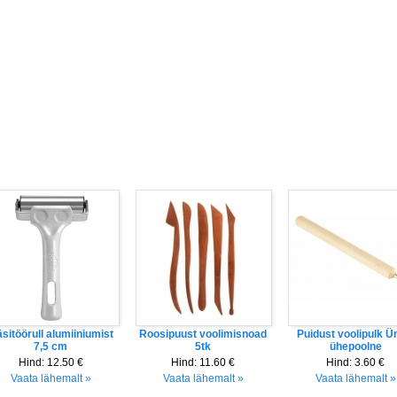
E-pood
Tö
sitöörull alumiiniumist
Roosipuust voolimisnoad
Puidust voolipulk 
7,5 cm
5tk
ühepoolne
Hind:
12.50 €
Hind:
11.60 €
Hind:
3.60 €
Vaata lähemalt »
Vaata lähemalt »
Vaata lähemalt »