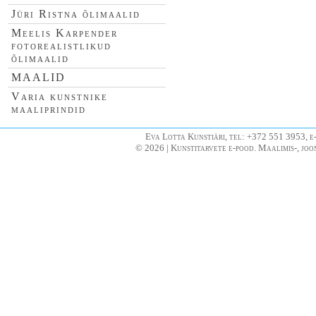
Jüri Ristna õlimaalid
Meelis Karpender
fotorealistlikud
õlimaalid
MAALID
Varia kunstnike
maaliprindid
Eva Lotta Kunstiäri, tel: +372 551 3953, e
© 2026 | Kunstitarvete e-pood. Maalimis-, joo