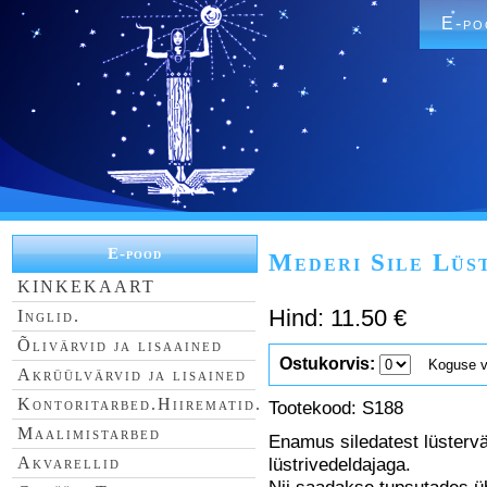
E-po
E-pood
Mederi Sile Lüs
KINKEKAART
Hind: 11.50 €
Inglid.
Õlivärvid ja lisaained
Ostukorvis:
Koguse val
Akrüülvärvid ja lisained
Kontoritarbed.Hiirematid.
Tootekood: S188
Maalimistarbed
Enamus siledatest lüstervä
lüstrivedeldajaga.
Akvarellid
Nii saadakse tupsutades üh