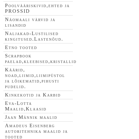
Poolvääriskivid,ehted ja
PROSSID
Näomaali värvid ja
lisandid
Naljakad-Lustilised
kingitused.Lastenõud.
Etno tooted
Scrapbook
paelad,kleebised,kristallid
Käärid,
noad,liimid,liimipüstol
ja lõikematid,pihusti
pudelid.
Kinkekotid ja Karbid
Eva-Lotta
Maalid,Klaasid
Jaan Männik maalid
Amadeus Eisenberg
autoritehnika maalid ja
tooted