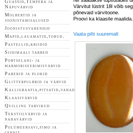
Guaššid,Tempera ja
Värvitut lüstrit 18l võib se
Näpuvärvid
põnevaid värvitoone.
Molbertid ja
Proovi ka klaasile maalida.
joonistamisalused
Joonistusvahendid
Vaata pilti suuremalt
Mapid,lauamatid,torud.
Pastellid,kriidid
Siidimaali tarbed
Portselani- ja
marmoriseerimisvärvid
Paberid ja plokid
Glitterpulbrid ja värvid
Kalligraafia,pitsatid,vahad
Klaasivärvid
Quilling tarvikud
Tekstiilvärvid ja
nahavärvid
Polümeersavi,fimo ja
cernit.