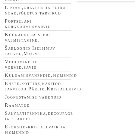
Linool,gravüür ja puidu
noad,põletus tarvikud
Portselani
kõrgkuumusvärvid
Küünalde ja seebi
valmistamine.
Šabloonid,Iseliimuv
tahvel,Magnet
Voolimine ja
vormid,savid
Kuldamisvahendid,pigmendid
Ehete,kottide,käsitöö
tarvikud.Pärlid.Kristallkivid.
Joonestamise vahendid
Raamatud
Salvrätitehnika,decoupage
ja kraklee.
Epoksiid-kristallvaik ja
pigmendid