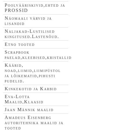
Poolvääriskivid,ehted ja
PROSSID
Näomaali värvid ja
lisandid
Naljakad-Lustilised
kingitused.Lastenõud.
Etno tooted
Scrapbook
paelad,kleebised,kristallid
Käärid,
noad,liimid,liimipüstol
ja lõikematid,pihusti
pudelid.
Kinkekotid ja Karbid
Eva-Lotta
Maalid,Klaasid
Jaan Männik maalid
Amadeus Eisenberg
autoritehnika maalid ja
tooted