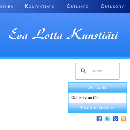
ötuba
Kontaktinfo
Ostuinfo
Ostukorv
Ostukorv
Ostukorv on tühi.
Vaata ostukorvi