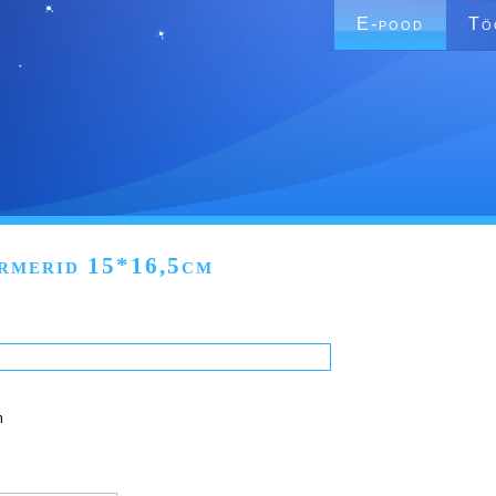
E-pood
Tö
rmerid 15*16,5cm
m