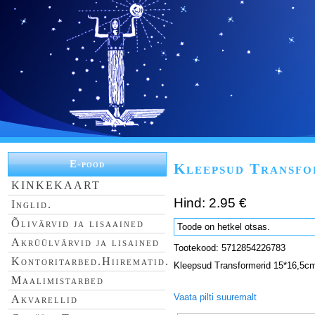
E-pood
Kleepsud Transfo
KINKEKAART
Hind: 2.95 €
Inglid.
Õlivärvid ja lisaained
Toode on hetkel otsas.
Akrüülvärvid ja lisained
Tootekood: 5712854226783
Kontoritarbed.Hiirematid.
Kleepsud Transformerid 15*16,5c
Maalimistarbed
Vaata pilti suuremalt
Akvarellid