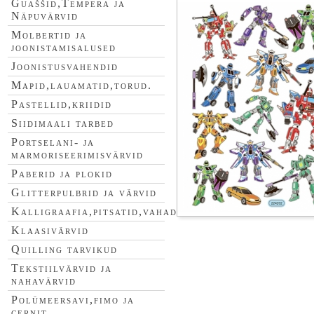
Guaššid,Tempera ja
Näpuvärvid
Molbertid ja
joonistamisalused
Joonistusvahendid
Mapid,lauamatid,torud.
Pastellid,kriidid
Siidimaali tarbed
Portselani- ja
marmoriseerimisvärvid
Paberid ja plokid
Glitterpulbrid ja värvid
Kalligraafia,pitsatid,vahad
Klaasivärvid
Quilling tarvikud
Tekstiilvärvid ja
nahavärvid
Polümeersavi,fimo ja
cernit.