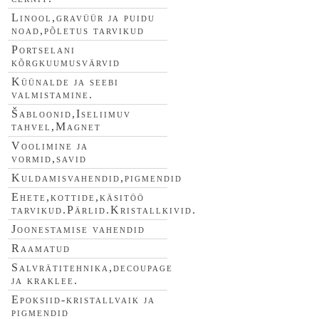
Linool,gravüür ja puidu
noad,põletus tarvikud
Portselani
kõrgkuumusvärvid
Küünalde ja seebi
valmistamine.
Šabloonid,Iseliimuv
tahvel,Magnet
Voolimine ja
vormid,savid
Kuldamisvahendid,pigmendid
Ehete,kottide,käsitöö
tarvikud.Pärlid.Kristallkivid.
Joonestamise vahendid
Raamatud
Salvrätitehnika,decoupage
ja kraklee.
Epoksiid-kristallvaik ja
pigmendid