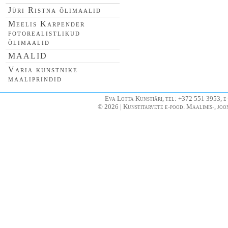
Jüri Ristna õlimaalid
Meelis Karpender
fotorealistlikud
õlimaalid
MAALID
Varia kunstnike
maaliprindid
Eva Lotta Kunstiäri, tel: +372 551 3953, e
© 2026 | Kunstitarvete e-pood. Maalimis-, joo