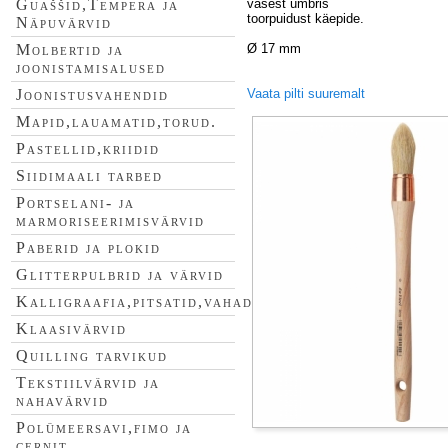
vasest ümbris
Guaššid,Tempera ja
toorpuidust käepide.
Näpuvärvid
Ø 17 mm
Molbertid ja
joonistamisalused
Vaata pilti suuremalt
Joonistusvahendid
Mapid,lauamatid,torud.
Pastellid,kriidid
Siidimaali tarbed
Portselani- ja
marmoriseerimisvärvid
Paberid ja plokid
Glitterpulbrid ja värvid
Kalligraafia,pitsatid,vahad
Klaasivärvid
Quilling tarvikud
Tekstiilvärvid ja
nahavärvid
Polümeersavi,fimo ja
cernit.