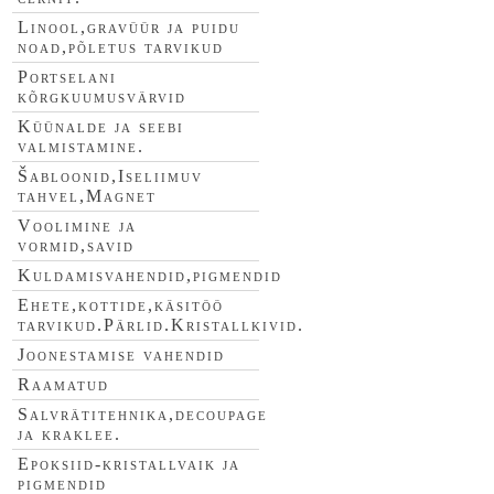
Linool,gravüür ja puidu
noad,põletus tarvikud
Portselani
kõrgkuumusvärvid
Küünalde ja seebi
valmistamine.
Šabloonid,Iseliimuv
tahvel,Magnet
Voolimine ja
vormid,savid
Kuldamisvahendid,pigmendid
Ehete,kottide,käsitöö
tarvikud.Pärlid.Kristallkivid.
Joonestamise vahendid
Raamatud
Salvrätitehnika,decoupage
ja kraklee.
Epoksiid-kristallvaik ja
pigmendid