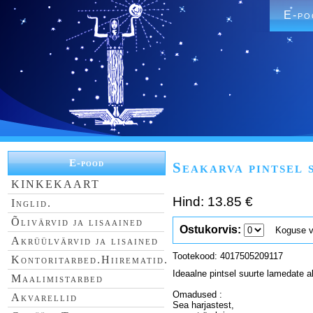
E-po
E-pood
Seakarva pintsel 
KINKEKAART
Hind: 13.85 €
Inglid.
Õlivärvid ja lisaained
Ostukorvis:
Koguse val
Akrüülvärvid ja lisained
Tootekood: 4017505209117
Kontoritarbed.Hiirematid.
Ideaalne pintsel suurte lamedate al
Maalimistarbed
Omadused :
Akvarellid
Sea harjastest,