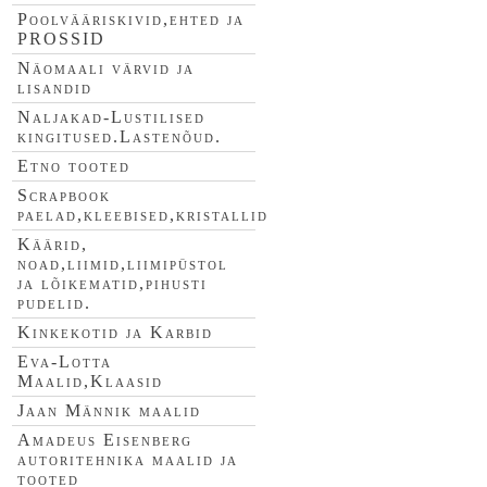
Poolvääriskivid,ehted ja
PROSSID
Näomaali värvid ja
lisandid
Naljakad-Lustilised
kingitused.Lastenõud.
Etno tooted
Scrapbook
paelad,kleebised,kristallid
Käärid,
noad,liimid,liimipüstol
ja lõikematid,pihusti
pudelid.
Kinkekotid ja Karbid
Eva-Lotta
Maalid,Klaasid
Jaan Männik maalid
Amadeus Eisenberg
autoritehnika maalid ja
tooted