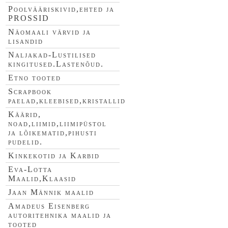
Poolvääriskivid,ehted ja
PROSSID
Näomaali värvid ja
lisandid
Naljakad-Lustilised
kingitused.Lastenõud.
Etno tooted
Scrapbook
paelad,kleebised,kristallid
Käärid,
noad,liimid,liimipüstol
ja lõikematid,pihusti
pudelid.
Kinkekotid ja Karbid
Eva-Lotta
Maalid,Klaasid
Jaan Männik maalid
Amadeus Eisenberg
autoritehnika maalid ja
tooted