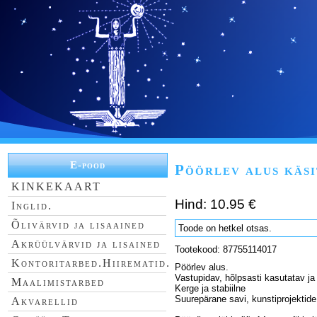
E-pood
Pöörlev alus käsi
KINKEKAART
Hind: 10.95 €
Inglid.
Õlivärvid ja lisaained
Toode on hetkel otsas.
Akrüülvärvid ja lisained
Tootekood: 87755114017
Kontoritarbed.Hiirematid.
Pöörlev alus.
Vastupidav, hõlpsasti kasutatav ja
Maalimistarbed
Kerge ja stabiilne
Suurepärane savi, kunstiprojektide
Akvarellid