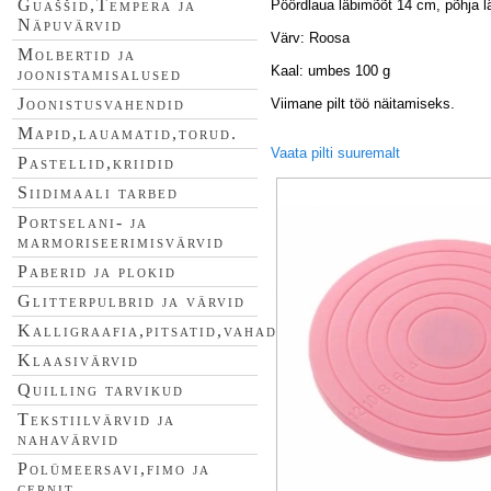
Guaššid,Tempera ja
Pöördlaua läbimõõt 14 cm, põhja l
Näpuvärvid
Värv: Roosa
Molbertid ja
Kaal: umbes 100 g
joonistamisalused
Joonistusvahendid
Viimane pilt töö näitamiseks.
Mapid,lauamatid,torud.
Vaata pilti suuremalt
Pastellid,kriidid
Siidimaali tarbed
Portselani- ja
marmoriseerimisvärvid
Paberid ja plokid
Glitterpulbrid ja värvid
Kalligraafia,pitsatid,vahad
Klaasivärvid
Quilling tarvikud
Tekstiilvärvid ja
nahavärvid
Polümeersavi,fimo ja
cernit.