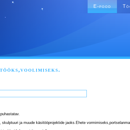
E-pood
Tö
tööks,voolimiseks.
 puhastatav.
, skulptuuri ja muude käsitööprojektide jaoks.Ehete vormimiseks,portselanmaa