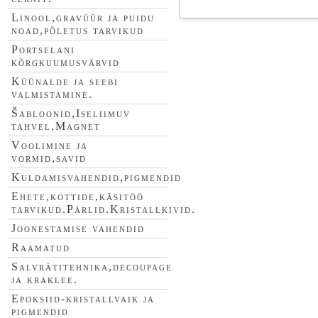
Linool,gravüür ja puidu
noad,põletus tarvikud
Portselani
kõrgkuumusvärvid
Küünalde ja seebi
valmistamine.
Šabloonid,Iseliimuv
tahvel,Magnet
Voolimine ja
vormid,savid
Kuldamisvahendid,pigmendid
Ehete,kottide,käsitöö
tarvikud.Pärlid.Kristallkivid.
Joonestamise vahendid
Raamatud
Salvrätitehnika,decoupage
ja kraklee.
Epoksiid-kristallvaik ja
pigmendid