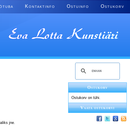
ötuba
Kontaktinfo
Ostuinfo
Ostukorv
Ostukorv
Ostukorv on tühi.
Vaata ostukorvi
liks jne.